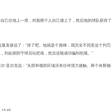
斯自己往地上一滑，对面两个人自己撞上了，然后他的球队获得
克曼直接说了："得了吧。他就是个跑锋，我完全不同意这个判
，到处跟防守球员玩把戏，然后还能成功骗到犯规。"
拉塞尔·亚尔克说："头部和颈部区域没有任何强力接触。两个休斯
15 码。