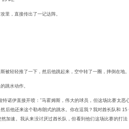
进攻里，直接传出了一记达阵。
姆斯被轻轻推了一下，然后他跳起来，空中转了一圈，摔倒在地
显的跳水动作。
ts 的大卫·波特诺伊直接开喷："马霍姆斯，伟大的球员，但这场比赛太恶
然后他还来这个勒布朗式的跳水。你在逗我？我对酋长队和 15
突然加速。我从来没讨厌过酋长队，但看到他们这场比赛的打法