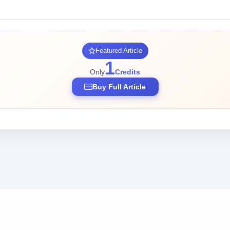
Featured Article
1
Only
Credits
Buy Full Article